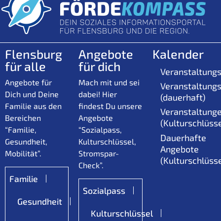
Flensburg
Angebote
Kalender
für alle
für dich
Veranstaltungs
Angebote für
Mach mit und sei
Veranstaltungs
Dich und Deine
dabei! Hier
(dauerhaft)
Familie aus den
findest Du unsere
Veranstaltung
Bereichen
Angebote
(Kulturschlüsse
“Familie,
“Sozialpass,
Dauerhafte
Gesundheit,
Kulturschlüssel,
Angebote
Mobilität”.
Stromspar-
(Kulturschlüsse
Check”.
Familie
Sozialpass
Gesundheit
Kulturschlüssel