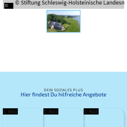
©
©
Bild:
Bild:
DEIN SOZIALES PLUS
Hier findest Du hilfreiche Angebote
© Bild:
© Bild:
© Bild: