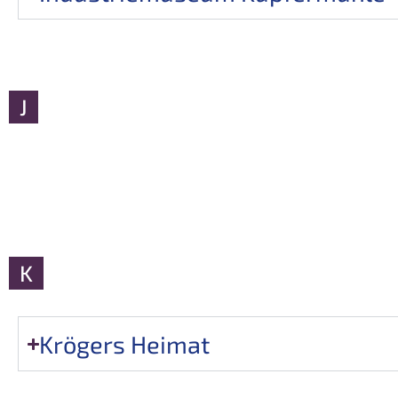
J
K
Krögers Heimat