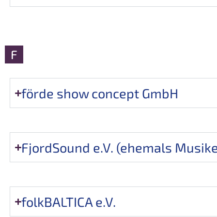
F
förde show concept GmbH
FjordSound e.V. (ehemals Musik
folkBALTICA e.V.