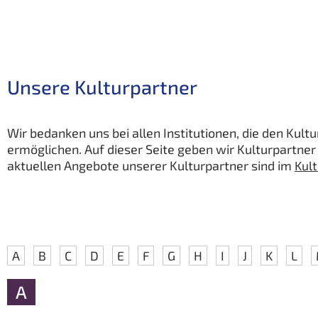
Unsere Kulturpartner
Wir bedanken uns bei allen Institutionen, die den Ku
ermöglichen. Auf dieser Seite geben wir Kulturpartner
aktuellen Angebote unserer Kulturpartner sind im
Kul
A
B
C
D
E
F
G
H
I
J
K
L
A