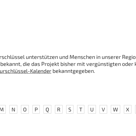
lturschlüssel unterstützen und Menschen in unserer Regi
 bekannt, die das Projekt bisher mit vergünstigten oder
turschlüssel-Kalender
bekanntgegeben.
M
N
O
P
Q
R
S
T
U
V
W
X