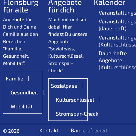
Flensburg
Angebote
Kalender
für alle
für dich
Veranstaltungs
Angebote für
Mach mit und sei
Veranstaltungs
Dich und Deine
dabei! Hier
(dauerhaft)
Familie aus den
findest Du unsere
Veranstaltung
Bereichen
Angebote
(Kulturschlüsse
“Familie,
“Sozialpass,
Dauerhafte
Gesundheit,
Kulturschlüssel,
Angebote
Mobilität”.
Stromspar-
(Kulturschlüsse
Check”.
Familie
Sozialpass
Gesundheit
Kulturschlüssel
Mobilität
Stromspar-Check
Kontakt
Barrierefreiheit
© 2026,