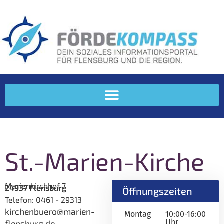
St.-Marien-Kirche
Marienkirchhof 7
24937
Flensburg
Öffnungszeiten
Telefon:
0461 - 29313
kirchenbuero@marien-
Montag
10:00-16:00
Uhr
flensburg.de