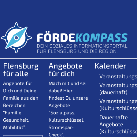
Flensburg
Angebote
Kalender
für alle
für dich
Veranstaltungs
Angebote für
Mach mit und sei
Veranstaltungs
Dich und Deine
dabei! Hier
(dauerhaft)
Familie aus den
findest Du unsere
Veranstaltung
Bereichen
Angebote
(Kulturschlüsse
“Familie,
“Sozialpass,
Dauerhafte
Gesundheit,
Kulturschlüssel,
Angebote
Mobilität”.
Stromspar-
(Kulturschlüsse
Check”.