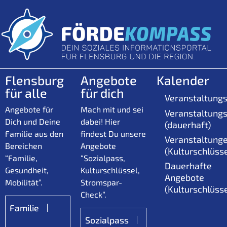
Flensburg
Angebote
Kalender
für alle
für dich
Veranstaltungs
Angebote für
Mach mit und sei
Veranstaltungs
Dich und Deine
dabei! Hier
(dauerhaft)
Familie aus den
findest Du unsere
Veranstaltung
Bereichen
Angebote
(Kulturschlüsse
“Familie,
“Sozialpass,
Dauerhafte
Gesundheit,
Kulturschlüssel,
Angebote
Mobilität”.
Stromspar-
(Kulturschlüsse
Check”.
Familie
Sozialpass