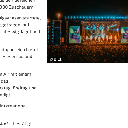
0.000 Zuschauern.
nigswiesen startete,
sgetragen, auf
chleswig-Jagel und
ingbereich bietet
n Riesenrad und
© Bild:
n Air mit einem
 des
stag, Freitag und
ndigt.
international
Mortis
bestätigt.