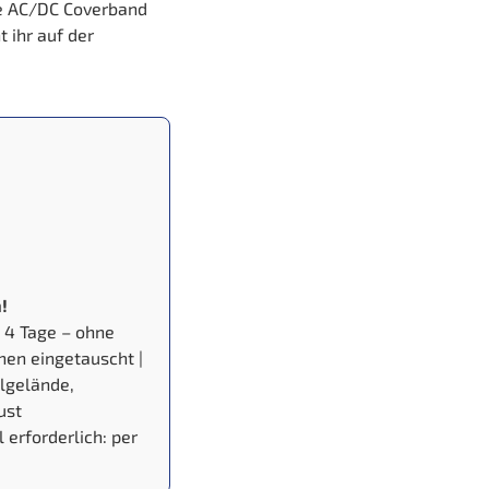
ie AC/DC Coverband
 ihr auf der
!
le 4 Tage – ohne
chen eingetauscht |
algelände,
ust
erforderlich: per