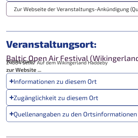
Zur Webseite der Veranstaltungs-Ankündigung (Qu
Veranstaltungsort:
Baltic Open Air Festival (Wikingerlan
Wedelspang
24884
Selk / Auf dem Wikingerland Haddeby
zur Website ...
Informationen zu diesem Ort
Zugänglichkeit zu diesem Ort
Quellenangaben zu den Ortsinformationen