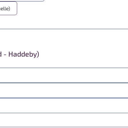
elle)
d - Haddeby)